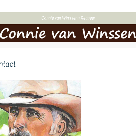
Connie van Winssen
Reageer
ntact