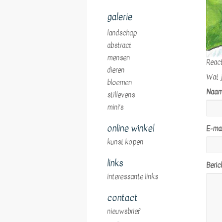
galerie
landschap
abstract
mensen
React
dieren
Wat j
bloemen
Naa
stillevens
mini's
online winkel
E-mai
kunst kopen
links
Beric
interessante links
contact
nieuwsbrief