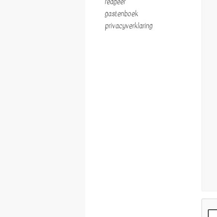
reageer
gastenboek
privacyverklaring